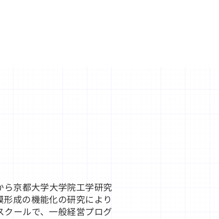
術
y Co., Ltd.
たちについて
会社概要
から京都大学大学院工学研究
膜形成の機能化の研究により
スクールで、一般経営プログ