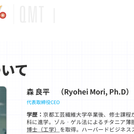
量子材料技
株式会社
Quantum Materials Technolog
質）
研究開発の沿革
応用領域と製品
私
ついて
森 良平 （Ryohei Mori, Ph.D）
代表取締役CEO
学歴：
京都工芸繊維大学卒業後、修士課程
科に進学。ゾル‐ゲル法によるチタニア薄
博士（工学）
を取得。ハーバードビジネス