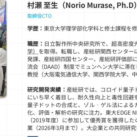
村瀬 至生（Norio Murase, Ph.D
取締役CTO
学歴：
東京大学理学部化学科と修士課程を
職歴：
日立製作所中央研究所で、超高密度
学）
を取得。転職し、産総研関西センター
発課、産総研四国センター、産総研評価部に
流会（DAAD）制度でミュンヘン大学に滞
教授（大阪電気通信大学、関西学院大学、
研究開発実績：
産総研では、コロイド量子
にいち早く着目し、耐久性向上と毒性回避
量子ドットの合成と、ゾル‐ゲル法による
化、評価・解析の研究に注力。東大EDGE 
（2019年度）に参加して優秀賞を獲得し
業（2026年3月まで）。大企業との共同研