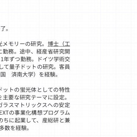
）
修了。
光メモリーの研究。
博士（工
に勤務。途中、経産省研究開
1年ずつ勤務。ドイツ学術交
在して量子ドットの研究。客員
中国 済南大学）を経験。
ドットの蛍光体としての特性
を主要な研究テーマに設定。
ガラスマトリックスへの安定
NEXTの事業化構想プログラム
たのちに起業して、産総研と兼
究多数を経験。