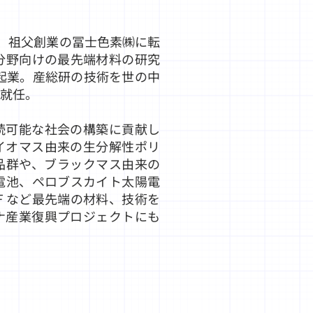
後、祖父創業の冨士色素㈱に転
分野向けの最先端材料の研究
起業。産総研の技術を世の中
に就任。
続可能な社会の構築に貢献し
イオマス由来の生分解性ポリ
品群や、ブラックマス由来の
電池、ペロブスカイト太陽電
Ｆなど最先端の材料、技術を
ナ産業復興プロジェクトにも