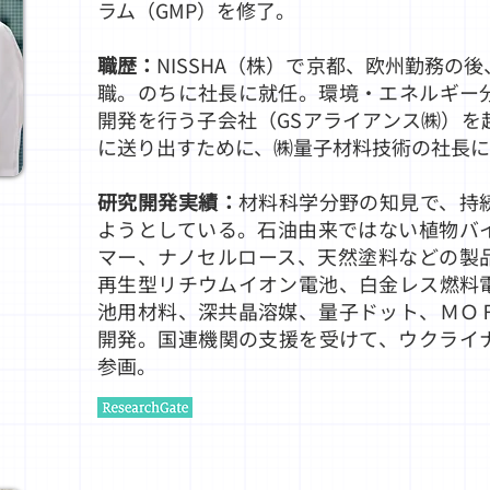
ラム（GMP）を修了。
職歴：
NISSHA（株）で京都、欧州勤務の
職。のちに社長に就任。環境・エネルギー
開発を行う子会社（GSアライアンス㈱）を
に送り出すために、㈱量子材料技術の社長
研究開発実績：
材料科学分野の知見で、持
ようとしている。石油由来ではない植物バ
マー、ナノセルロース、天然塗料などの製
再生型リチウムイオン電池、白金レス燃料
池用材料、深共晶溶媒、量子ドット、ＭＯ
開発。国連機関の支援を受けて、ウクライ
参画。