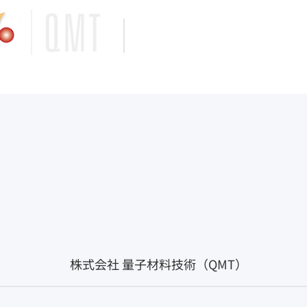
量子材料技
株式会社
Quantum Materials Technolog
質）
研究開発の沿革
応用領域と製品
私
株式会社 ​量子材料技術（QMT）